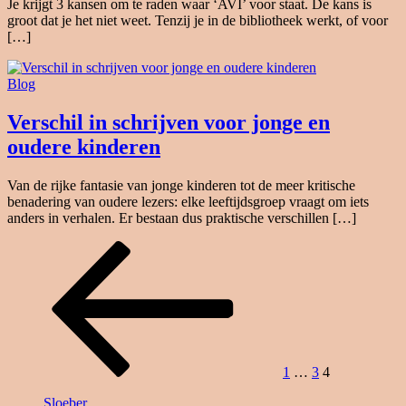
Je krijgt 3 kansen om te raden waar ‘AVI’ voor staat. De kans is
groot dat je het niet weet. Tenzij je in de bibliotheek werkt, of voor
[…]
Blog
Verschil in schrijven voor jonge en
oudere kinderen
Van de rijke fantasie van jonge kinderen tot de meer kritische
benadering van oudere lezers: elke leeftijdsgroep vraagt om iets
anders in verhalen. Er bestaan dus praktische verschillen […]
Berichten
Vorige
Pagina
Pagina
Pagina
pagina
paginering
1
…
3
4
Sloeber